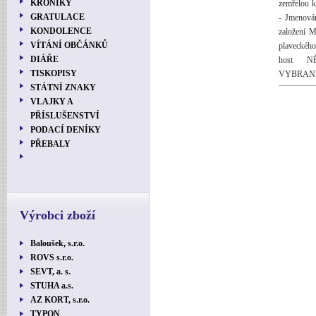
KRONIKY
zemřelou ko
GRATULACE
- Jmenová
KONDOLENCE
založení 
VÍTÁNÍ OBČÁNKŮ
plaveckého
DIÁŘE
host 
TISKOPISY
VYBRANÉ
STÁTNÍ ZNAKY
VLAJKY A
PŘÍSLUŠENSTVÍ
PODACÍ DENÍKY
PŘEBALY
Výrobci zboží
Baloušek, s.r.o.
ROVS s.r.o.
SEVT, a. s.
STUHA a.s.
AZ KORT, s.r.o.
TYPON