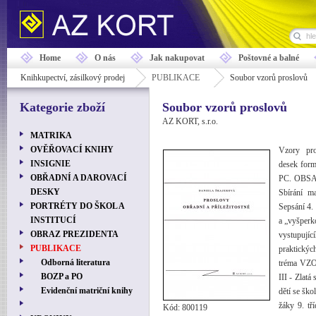
Home
O nás
Jak nakupovat
Poštovné a balné
Knihkupectví, zásilkový prodej
PUBLIKACE
Soubor vzorů proslovů
Kategorie zboží
Soubor vzorů proslovů
AZ KORT, s.r.o.
MATRIKA
OVĚŘOVACÍ KNIHY
Vzory pro
INSIGNIE
desek for
OBŘADNÍ A DAROVACÍ
PC. OBSAH
DESKY
Sbírání m
PORTRÉTY DO ŠKOL A
Sepsání 4.
INSTITUCÍ
a „vyšperk
OBRAZ PREZIDENTA
vystupuj
PUBLIKACE
praktickýc
Odborná literatura
tréma VZO
BOZP a PO
III - Zlatá
Evidenční matriční knihy
dětí se ško
žáky 9. tř
Kód: 800119