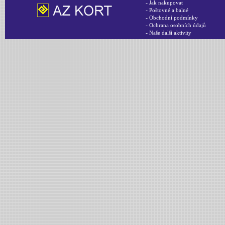
-
Jak nakupovat
-
Poštovné a balné
-
Obchodní podmínky
-
Ochrana osobních údajů
-
Naše další aktivity