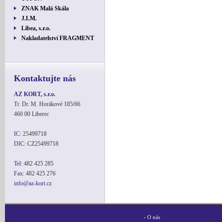
ZNAK Malá Skála
J.I.M.
Libea, s.r.o.
Nakladatelství FRAGMENT
Kontaktujte nás
AZ KORT, s.r.o.
Tr. Dr. M. Horákové 185/66
460 00 Liberec
IC:
25499718
DIC:
CZ25499718
Tel:
482 425 285
Fax:
482 425 276
info@az-kort.cz
-
O nás