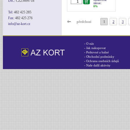
DIC:
CZ25499718
sleva:
0%
Tel:
482 425 285
Fax:
482 425 276
předchozí
1
2
3
info@az-kort.cz
-
O nás
-
Jak nakupovat
-
Poštovné a balné
-
Obchodní podmínky
-
Ochrana osobních údajů
-
Naše další aktivity