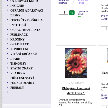
38.84 Kc
47.00 Kc
OVĚŘOVACÍ KNIHY
bez DPH
s DPH
Formá
INSIGNIE
Obsah
OBŘADNÍ A DAROVACÍ
předep
Uplatnìna
sleva:
DESKY
271.0
0%
bez DP
PORTRÉTY DO ŠKOL A
INSTITUCÍ
OBRAZ PREZIDENTA
PUBLIKACE
KRONIKY
GRATULACE
KONDOLENCE
VÍTÁNÍ OBČÁNKŮ
DIÁŘE
TISKOPISY
STÁTNÍ ZNAKY
Blah
VLAJKY A
PŘÍSLUŠENSTVÍ
PODACÍ DENÍKY
Kód: 801407
Dvouli
textem
PŘEBALY
Blahopřání k narození
A6. ...
dítěte TS/15 A
38.84
bez DP
Dvoulist s předtištěným
textem. Pro vložení do obálky
A5. ...