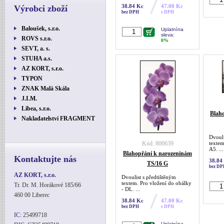
38.84 Kc
47.00 Kc
Výrobci zboží
bez DPH
s DPH
Baloušek, s.r.o.
Uplatnìna
sleva:
ROVS s.r.o.
0%
SEVT, a. s.
STUHA a.s.
AZ KORT, s.r.o.
TYPON
ZNAK Malá Skála
J.I.M.
Libea, s.r.o.
Blaho
Nakladatelství FRAGMENT
Dvouli
Kód: 800639
textem
A5. ...
Blahopřání k narozeninám
Kontaktujte nás
38.84
TS/16 G
bez DP
AZ KORT, s.r.o.
Dvoulist s předtištěným
textem. Pro vložení do obálky
Tr. Dr. M. Horákové 185/66
- DL. ...
460 00 Liberec
38.84 Kc
47.00 Kc
bez DPH
s DPH
IC:
25499718
Uplatnìna