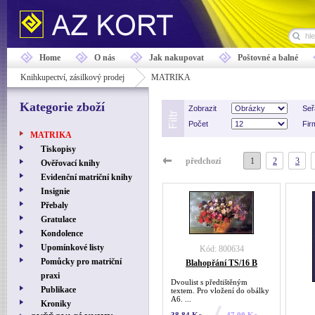
Home
O nás
Jak nakupovat
Poštovné a balné
Knihkupectví, zásilkový prodej
MATRIKA
Kategorie zboží
Zobrazit
Seř
Počet
Fir
MATRIKA
Tiskopisy
předchozí
1
2
3
Ověřovací knihy
Evidenční matriční knihy
Insignie
Přebaly
Gratulace
Kondolence
Upomínkové listy
Kód: 800634
Pomůcky pro matriční
Blahopřání TS/16 B
praxi
Dvoulist s předtištěným
Publikace
textem. Pro vložení do obálky
A6. ...
Kroniky