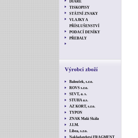
DIÁŘE
TISKOPISY
STÁTNÍ ZNAKY
VLAJKY A
PŘÍSLUŠENSTVÍ
PODACÍ DENÍKY
PŘEBALY
Výrobci zboží
Baloušek, s.r.o.
ROVS s.r.o.
SEVT, a. s.
STUHA a.s.
AZ KORT, s.r.o.
TYPON
ZNAK Malá Skála
J.I.M.
Libea, s.r.o.
Nakladatelství FRAGMENT