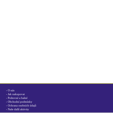
-
O nás
-
Jak nakupovat
-
Poštovné a balné
-
Obchodní podmínky
-
Ochrana osobních údajů
-
Naše další aktivity