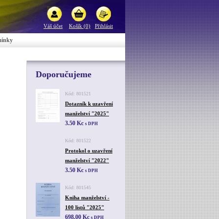
Váš účet
Košík (0)
Přihlásit
mínky
Doporučujeme
Kód: 801521
Dotazník k uzavření
manželství "2025"
3.50 Kc
s DPH
Kód: 801522
Protokol o uzavření
manželství "2022"
3.50 Kc
s DPH
Kód: 801545
Kniha manželství -
100 listů "2025"
698.00 Kc
s DPH