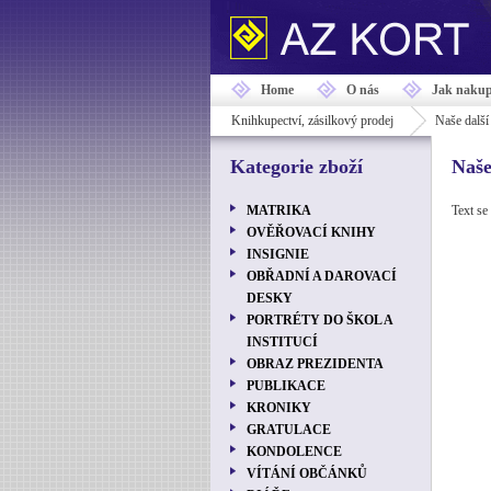
Home
O nás
Jak nakup
Knihkupectví, zásilkový prodej
Naše další 
Kategorie zboží
Naše
MATRIKA
Text se
OVĚŘOVACÍ KNIHY
INSIGNIE
OBŘADNÍ A DAROVACÍ
DESKY
PORTRÉTY DO ŠKOL A
INSTITUCÍ
OBRAZ PREZIDENTA
PUBLIKACE
KRONIKY
GRATULACE
KONDOLENCE
VÍTÁNÍ OBČÁNKŮ