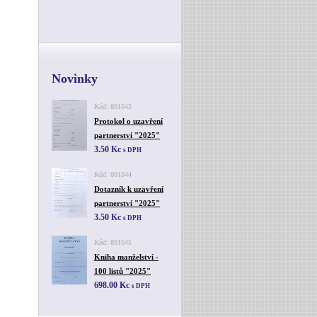
Novinky
Kód: 801543
Protokol o uzavření
partnerství "2025"
3.50 Kc
s DPH
Kód: 801544
Dotazník k uzavření
partnerství "2025"
3.50 Kc
s DPH
Kód: 801545
Kniha manželství -
100 listů "2025"
698.00 Kc
s DPH