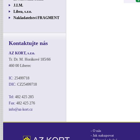
J.I.M.
Libea, s.r.o.
Nakladatelství FRAGMENT
Kontaktujte nás
AZ KORT, s.r.o.
Tr. Dr. M. Horákové 185/66
460 00 Liberec
IC:
25499718
DIC:
CZ25499718
Tel:
482 425 285
Fax:
482 425 276
info@az-kort.cz
-
O nás
-
Jak nakupovat