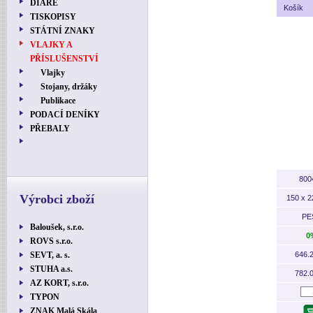
DIÁŘE
Košík
TISKOPISY
STÁTNÍ ZNAKY
VLAJKY A
PŘÍSLUŠENSTVÍ
Vlajky
Stojany, držáky
Publikace
PODACÍ DENÍKY
PŘEBALY
800
Výrobci zboží
150 x 
PE
Baloušek, s.r.o.
0
ROVS s.r.o.
SEVT, a. s.
646.
STUHA a.s.
782.
AZ KORT, s.r.o.
TYPON
ZNAK Malá Skála