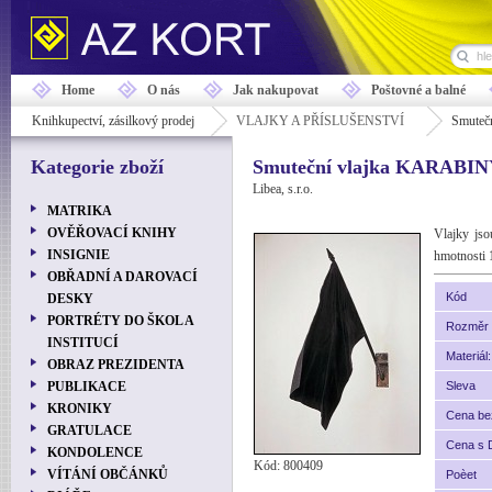
Home
O nás
Jak nakupovat
Poštovné a balné
Knihkupectví, zásilkový prodej
VLAJKY A PŘÍSLUŠENSTVÍ
Smuteč
Kategorie zboží
Smuteční vlajka KARABI
Libea, s.r.o.
MATRIKA
OVĚŘOVACÍ KNIHY
Vlajky jso
INSIGNIE
hmotnosti 
OBŘADNÍ A DAROVACÍ
Kód
DESKY
PORTRÉTY DO ŠKOL A
Rozměr 
INSTITUCÍ
Materiál:
OBRAZ PREZIDENTA
PUBLIKACE
Sleva
KRONIKY
Cena b
GRATULACE
Cena s
KONDOLENCE
Kód: 800409
VÍTÁNÍ OBČÁNKŮ
Poèet