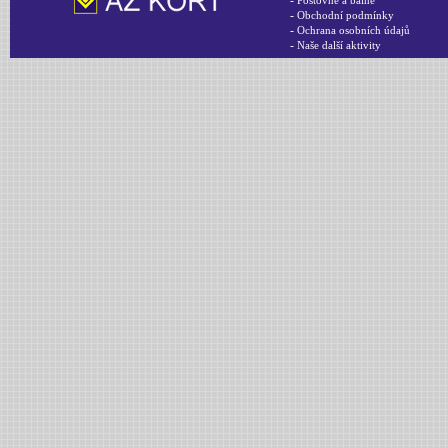
-
Poštovné a balné
-
Obchodní podmínky
-
Ochrana osobních údajů
-
Naše další aktivity