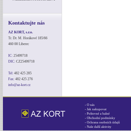
Kontaktujte nás
AZ KORT, s.r.o.
Tr. Dr. M. Horákové 185/66
460 00 Liberec
IC:
25499718
DIC:
CZ25499718
Tel:
482 425 285
Fax:
482 425 276
info@az-kort.cz
-
O nás
-
Jak nakupovat
-
Poštovné a balné
-
Obchodní podmínky
-
Ochrana osobních údajů
-
Naše další aktivity