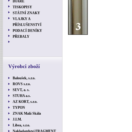
DIÁŘE
TISKOPISY
STÁTNÍ ZNAKY
VLAJKY A
PŘÍSLUŠENSTVÍ
PODACÍ DENÍKY
PŘEBALY
Výrobci zboží
Baloušek, s.r.o.
ROVS s.r.o.
SEVT, a. s.
STUHA a.s.
AZ KORT, s.r.o.
TYPON
ZNAK Malá Skála
J.I.M.
Libea, s.r.o.
Nakladatelství FRAGMENT