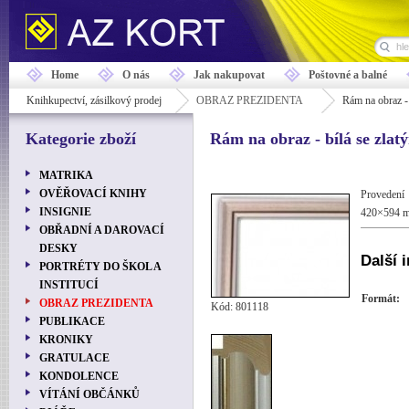
Home
O nás
Jak nakupovat
Poštovné a balné
Knihkupectví, zásilkový prodej
OBRAZ PREZIDENTA
Rám na obraz - 
Kategorie zboží
Rám na obraz - bílá se zlat
MATRIKA
OVĚŘOVACÍ KNIHY
Provedení
INSIGNIE
420×594 
OBŘADNÍ A DAROVACÍ
DESKY
Další 
PORTRÉTY DO ŠKOL A
INSTITUCÍ
Formát:
OBRAZ PREZIDENTA
Kód: 801118
PUBLIKACE
KRONIKY
GRATULACE
KONDOLENCE
VÍTÁNÍ OBČÁNKŮ