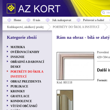
Home
O nás
Jak nakupovat
Poštovné a balné
Knihkupectví, zásilkový prodej
PORTRÉTY DO ŠKOL A INSTITUCÍ
Kategorie zboží
Rám na obraz - bílá se zlat
MATRIKA
OVĚŘOVACÍ KNIHY
Provedení
INSIGNIE
420×594 
OBŘADNÍ A DAROVACÍ
DESKY
Další 
PORTRÉTY DO ŠKOL A
INSTITUCÍ
Formát:
OBRAZ PREZIDENTA
Kód: 801118
PUBLIKACE
KRONIKY
GRATULACE
KONDOLENCE
VÍTÁNÍ OBČÁNKŮ