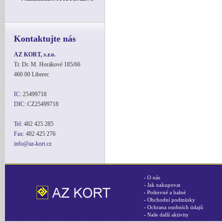
Kontaktujte nás
AZ KORT, s.r.o.
Tr. Dr. M. Horákové 185/66
460 00 Liberec
IC:
25499718
DIC:
CZ25499718
Tel:
482 425 285
Fax:
482 425 276
info@az-kort.cz
-
O nás
-
Jak nakupovat
-
Poštovné a balné
-
Obchodní podmínky
-
Ochrana osobních údajů
-
Naše další aktivity