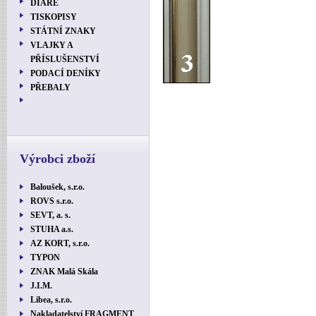
DIÁŘE
TISKOPISY
STÁTNÍ ZNAKY
VLAJKY A
PŘÍSLUŠENSTVÍ
PODACÍ DENÍKY
PŘEBALY
Výrobci zboží
Baloušek, s.r.o.
ROVS s.r.o.
SEVT, a. s.
STUHA a.s.
AZ KORT, s.r.o.
TYPON
ZNAK Malá Skála
J.I.M.
Libea, s.r.o.
Nakladatelství FRAGMENT