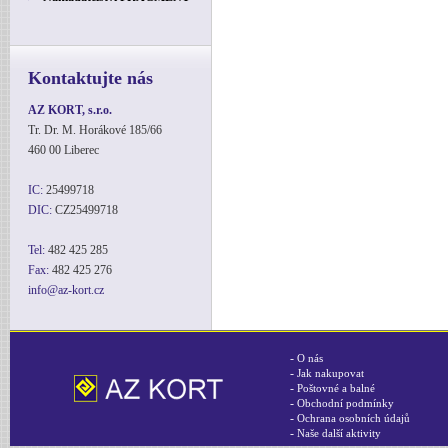
Kontaktujte nás
AZ KORT, s.r.o.
Tr. Dr. M. Horákové 185/66
460 00 Liberec
IC:
25499718
DIC:
CZ25499718
Tel:
482 425 285
Fax:
482 425 276
info@az-kort.cz
-
O nás
-
Jak nakupovat
-
Poštovné a balné
-
Obchodní podmínky
-
Ochrana osobních údajů
-
Naše další aktivity