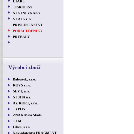
DIÁŘE
TISKOPISY
STÁTNÍ ZNAKY
VLAJKY A
PŘÍSLUŠENSTVÍ
PODACÍ DENÍKY
PŘEBALY
Výrobci zboží
Baloušek, s.r.o.
ROVS s.r.o.
SEVT, a. s.
STUHA a.s.
AZ KORT, s.r.o.
TYPON
ZNAK Malá Skála
J.I.M.
Libea, s.r.o.
Nakladatelství FRAGMENT