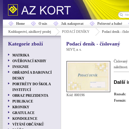
Home
O nás
Jak nakupovat
Poštovné a balné
Knihkupectví, zásilkový prodej
PODACÍ DENÍKY
Podací deník - čísl
Kategorie zboží
Podací deník - číslovaný
SEVT, a. s.
MATRIKA
OVĚŘOVACÍ KNIHY
Číslovaný
INSIGNIE
náležitosti.
OBŘADNÍ A DAROVACÍ
DESKY
Další 
PORTRÉTY DO ŠKOL A
INSTITUCÍ
Rozsah:
Kód: 800196
OBRAZ PREZIDENTA
Formát:
PUBLIKACE
KRONIKY
GRATULACE
KONDOLENCE
VÍTÁNÍ OBČÁNKŮ