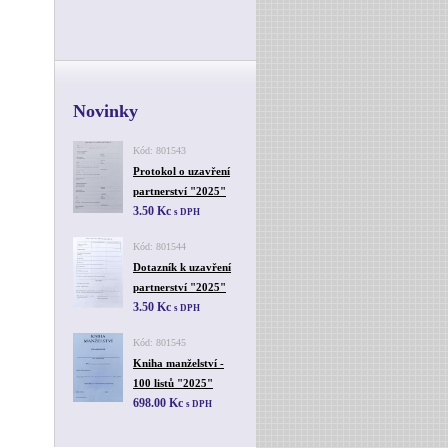
Novinky
Kód: 801543
Protokol o uzavření
partnerství "2025"
3.50 Kc
s DPH
Kód: 801544
Dotazník k uzavření
partnerství "2025"
3.50 Kc
s DPH
Kód: 801545
Kniha manželství -
100 listů "2025"
698.00 Kc
s DPH