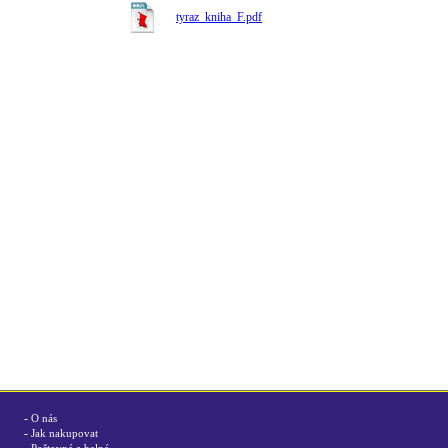
tyraz_kniha_F.pdf
-
O nás
-
Jak nakupovat