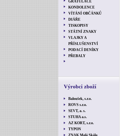
GRATULACE
KONDOLENCE
VÍTÁNÍ OBČÁNKŮ
DIÁŘE
TISKOPISY
STÁTNÍ ZNAKY
VLAJKY A
PŘÍSLUŠENSTVÍ
PODACÍ DENÍKY
PŘEBALY
Výrobci zboží
Baloušek, s.r.o.
ROVS s.r.o.
SEVT, a. s.
STUHA a.s.
AZ KORT, s.r.o.
TYPON
ZNAK Malá Skála