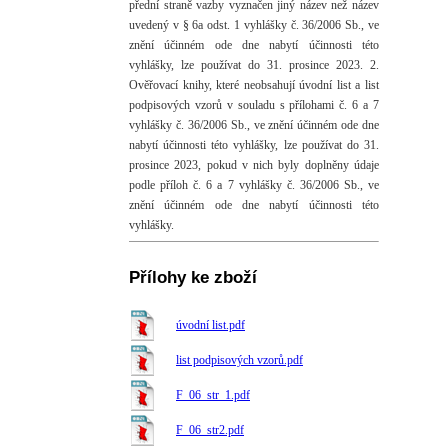
přední straně vazby vyznačen jiný název než název
uvedený v § 6a odst. 1 vyhlášky č. 36/2006 Sb., ve
znění účinném ode dne nabytí účinnosti této
vyhlášky, lze používat do 31. prosince 2023. 2.
Ověřovací knihy, které neobsahují úvodní list a list
podpisových vzorů v souladu s přílohami č. 6 a 7
vyhlášky č. 36/2006 Sb., ve znění účinném ode dne
nabytí účinnosti této vyhlášky, lze používat do 31.
prosince 2023, pokud v nich byly doplněny údaje
podle příloh č. 6 a 7 vyhlášky č. 36/2006 Sb., ve
znění účinném ode dne nabytí účinnosti této
vyhlášky.
Přílohy ke zboží
úvodní list.pdf
list podpisových vzorů.pdf
F_06_str_1.pdf
F_06_str2.pdf