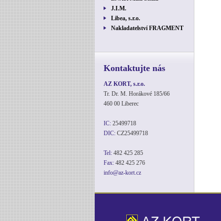
J.I.M.
Libea, s.r.o.
Nakladatelství FRAGMENT
Kontaktujte nás
AZ KORT, s.r.o.
Tr. Dr. M. Horákové 185/66
460 00 Liberec
IC:
25499718
DIC:
CZ25499718
Tel:
482 425 285
Fax:
482 425 276
info@az-kort.cz