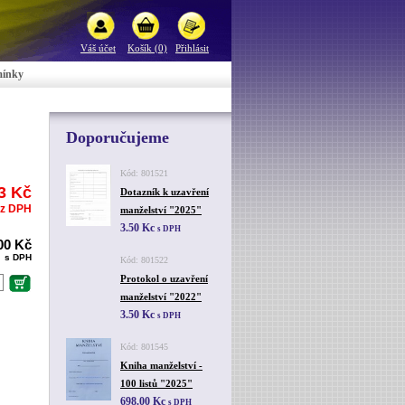
Váš účet
Košík (0)
Přihlásit
mínky
Doporučujeme
Kód: 801521
3 Kč
Dotazník k uzavření
z DPH
manželství "2025"
3.50 Kc
s DPH
00 Kč
s DPH
Kód: 801522
Protokol o uzavření
manželství "2022"
3.50 Kc
s DPH
Kód: 801545
Kniha manželství -
100 listů "2025"
698.00 Kc
s DPH