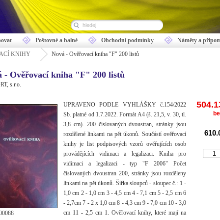
ovat
Poštovné a balné
Obchodní podmínky
Náměty a připo
ACÍ KNIHY
Nová - Ověřovací kniha "F" 200 listů
 - Ověřovací kniha "F" 200 listů
T, s.r.o.
504.1
UPRAVENO PODLE VYHLÁŠKY č.154/2022
be
Sb. platné od 1.7.2022. Formát A4 (š. 21,5, v. 30, tl.
3,8 cm). 200 číslovaných dvoustran, stránky jsou
610.
rozdělené linkami na pět úkonů. Součástí ověřovací
knihy je list podpisových vzorů ověřujících osob
provádějících vidimaci a legalizaci. Kniha pro
vidimaci a legalizaci - typ "F 2006" Počet
číslovaných dvoustran 200, stránky jsou rozděleny
linkami na pět úkonů. Šířka sloupců - sloupec č.: 1 -
1,0 cm 2 - 1,0 cm 3 - 4,5 cm 4 - 7,1 cm 5 - 2,5 cm 6
- 2,7cm 7 - 2 x 1,0 cm 8 - 4,3 cm 9 - 7,0 cm 10 - 3,0
cm 11 - 2,5 cm 1. Ověřovací knihy, které mají na
00088