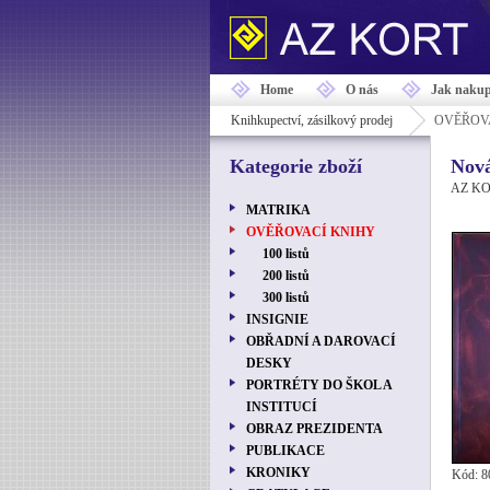
Home
O nás
Jak nakup
Knihkupectví, zásilkový prodej
OVĚŘOV
Kategorie zboží
Nová
AZ KOR
MATRIKA
OVĚŘOVACÍ KNIHY
100 listů
200 listů
300 listů
INSIGNIE
OBŘADNÍ A DAROVACÍ
DESKY
PORTRÉTY DO ŠKOL A
INSTITUCÍ
OBRAZ PREZIDENTA
PUBLIKACE
KRONIKY
Kód: 8