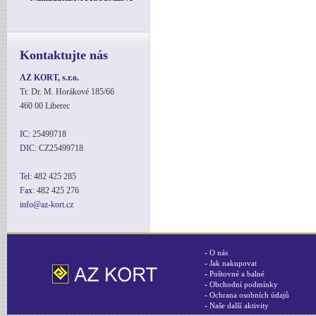
Kontaktujte nás
AZ KORT, s.r.o.
Tr. Dr. M. Horákové 185/66
460 00 Liberec
IC:
25499718
DIC:
CZ25499718
Tel:
482 425 285
Fax:
482 425 276
info@az-kort.cz
-
O nás
-
Jak nakupovat
-
Poštovné a balné
-
Obchodní podmínky
-
Ochrana osobních údajů
-
Naše další aktivity