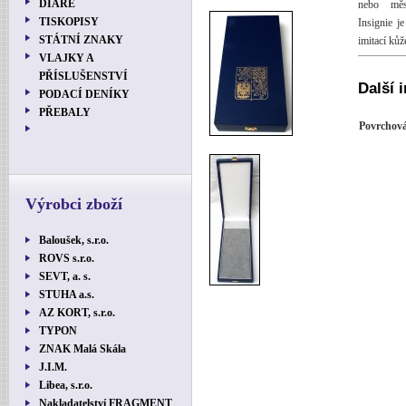
DIÁŘE
nebo měst
TISKOPISY
Insignie j
STÁTNÍ ZNAKY
imitací ků
VLAJKY A
PŘÍSLUŠENSTVÍ
Další 
PODACÍ DENÍKY
PŘEBALY
Povrchová
Výrobci zboží
Baloušek, s.r.o.
ROVS s.r.o.
SEVT, a. s.
STUHA a.s.
AZ KORT, s.r.o.
TYPON
ZNAK Malá Skála
J.I.M.
Libea, s.r.o.
Nakladatelství FRAGMENT