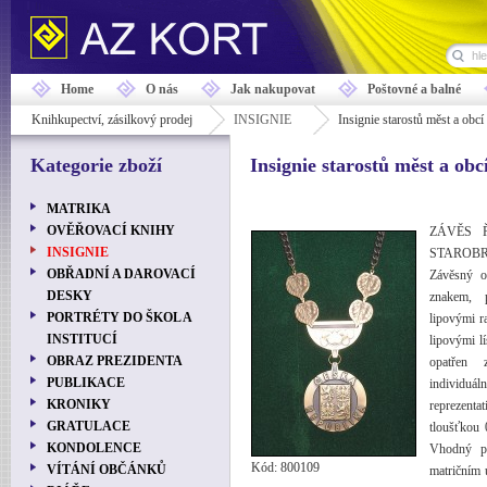
Home
O nás
Jak nakupovat
Poštovné a balné
Knihkupectví, zásilkový prodej
INSIGNIE
Insignie starostů měst a obc
Kategorie zboží
Insignie starostů měst a ob
MATRIKA
OVĚŘOVACÍ KNIHY
ZÁVĚS 
INSIGNIE
STAROB
OBŘADNÍ A DAROVACÍ
Závěsný o
DESKY
znakem,
PORTRÉTY DO ŠKOL A
lipovými r
INSTITUCÍ
lipovými l
OBRAZ PREZIDENTA
opatřen 
PUBLIKACE
individuá
KRONIKY
reprezent
GRATULACE
tloušťkou 
KONDOLENCE
Vhodný pr
Kód: 800109
VÍTÁNÍ OBČÁNKŮ
matričním 