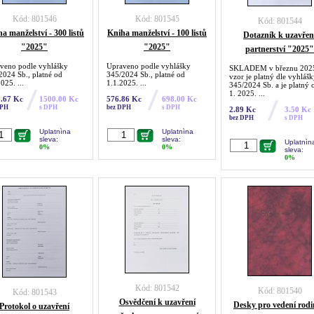
Kód: 801546
Kód: 801545
Kód: 801544
a manželství - 300 listů
Kniha manželství - 100 listů
Dotazník k uzavřen
"2025"
"2025"
partnerství "2025"
veno podle vyhlášky
Upraveno podle vyhlášky
SKLADEM v březnu 202
2024 Sb., platné od
345/2024 Sb., platné od
vzor je platný dle vyhláš
025. ...
1.1.2025. ...
345/2024 Sb. a je platný 
1. 2025. ...
.67 Kc
1500.00 Kc
576.86 Kc
698.00 Kc
DPH
s DPH
bez DPH
s DPH
2.89 Kc
3.50 Kc
bez DPH
s DPH
Uplatnìna
Uplatnìna
sleva:
sleva:
Uplatnìn
0%
0%
sleva:
0%
Kód: 801542
Kód: 801540
Kód: 801543
Osvědčení k uzavření
Desky pro vedení rod
Protokol o uzavření