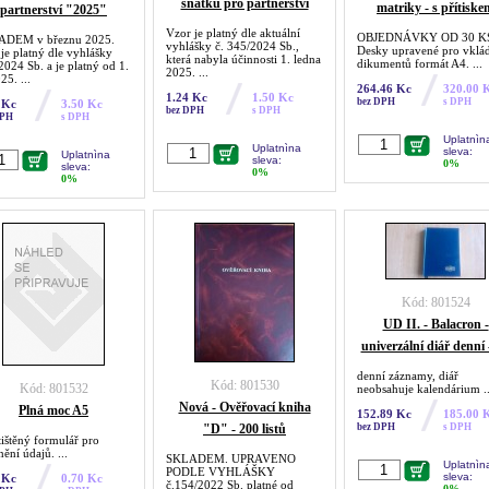
sňatku pro partnerství
matriky - s přítiske
partnerství "2025"
Vzor je platný dle aktuální
OBJEDNÁVKY OD 30 K
ADEM v březnu 2025.
vyhlášky č. 345/2024 Sb.,
Desky upravené pro vklá
 je platný dle vyhlášky
která nabyla účinnosti 1. ledna
dikumentů formát A4. ...
2024 Sb. a je platný od 1.
2025. ...
25. ...
264.46 Kc
320.00 
1.24 Kc
1.50 Kc
bez DPH
s DPH
 Kc
3.50 Kc
bez DPH
s DPH
DPH
s DPH
Uplatnìn
Uplatnìna
sleva:
Uplatnìna
sleva:
0%
sleva:
0%
0%
Kód: 801524
UD II. - Balacron -
univerzální diář denní 
denní záznamy, diář
Kód: 801530
Kód: 801532
neobsahuje kalendárium ..
Nová - Ověřovací kniha
Plná moc A5
152.89 Kc
185.00 
"D" - 200 listů
bez DPH
s DPH
tištěný formulář pro
ění údajů. ...
SKLADEM. UPRAVENO
Uplatnìn
PODLE VYHLÁŠKY
sleva:
 Kc
0.70 Kc
č.154/2022 Sb. platné od
0%