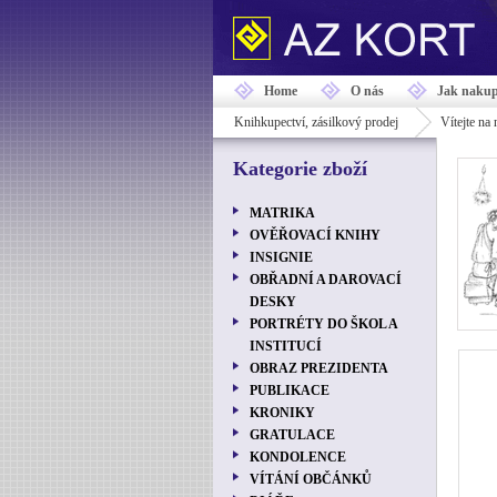
Home
O nás
Jak nakup
Knihkupectví, zásilkový prodej
Vítejte na
Kategorie zboží
MATRIKA
OVĚŘOVACÍ KNIHY
INSIGNIE
OBŘADNÍ A DAROVACÍ
DESKY
PORTRÉTY DO ŠKOL A
INSTITUCÍ
OBRAZ PREZIDENTA
PUBLIKACE
KRONIKY
GRATULACE
KONDOLENCE
VÍTÁNÍ OBČÁNKŮ