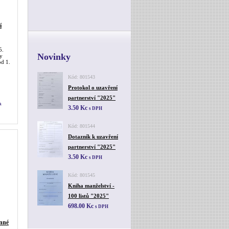
í
5.
Novinky
ky
od 1.
Kód: 801543
Protokol o uzavření
partnerství "2025"
a
3.50 Kc
s DPH
Kód: 801544
Dotazník k uzavření
partnerství "2025"
3.50 Kc
s DPH
Kód: 801545
Kniha manželství -
100 listů "2025"
698.00 Kc
s DPH
inné