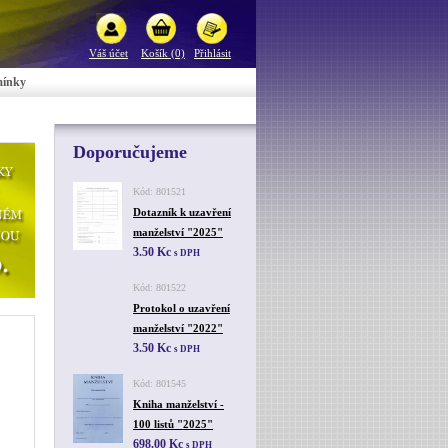
Váš účet
Košík (0)
Přihlásit
mínky
Doporučujeme
Kód: 801521
Dotazník k uzavření
manželství "2025"
3.50 Kc
s DPH
Kód: 801522
Protokol o uzavření
manželství "2022"
3.50 Kc
s DPH
Kód: 801545
Kniha manželství -
100 listů "2025"
698.00 Kc
s DPH