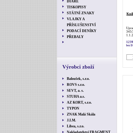
DIÁŘE
TISKOPISY
STÁTNÍ ZNAKY
Knih
VLAJKY A
PŘÍSLUŠENSTVÍ
Upra
PODACÍ DENÍKY
345/
1.1.2
PŘEBALY
1239
bez 
Výrobci zboží
Baloušek, s.r.o.
ROVS s.r.o.
SEVT, a. s.
STUHA a.s.
AZ KORT, s.r.o.
TYPON
ZNAK Malá Skála
J.I.M.
Libea, s.r.o.
Nakladatelství FRAGMENT