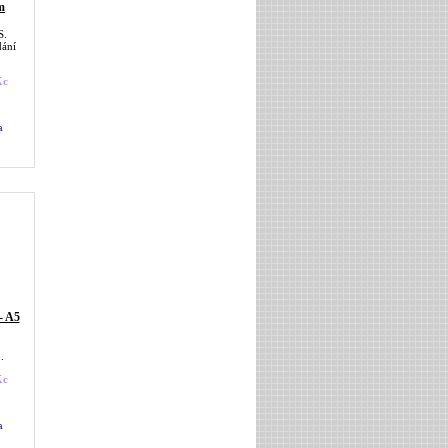
m
S.
dání
Kc
a
- A5
.
Kc
a