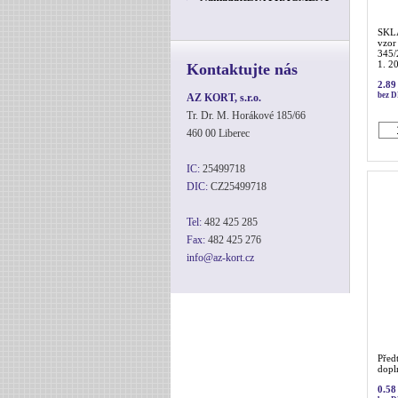
SKL
vzor
345/
1. 20
Kontaktujte nás
2.89
bez 
AZ KORT, s.r.o.
Tr. Dr. M. Horákové 185/66
460 00 Liberec
IC:
25499718
DIC:
CZ25499718
Tel:
482 425 285
Fax:
482 425 276
info@az-kort.cz
Před
dopln
0.58